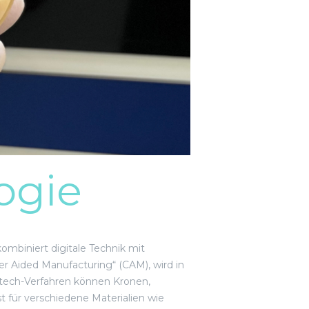
ogie
kombiniert digitale Technik mit
 Aided Manufacturing“ (CAM), wird in
htech-Verfahren können Kronen,
 für verschiedene Materialien wie