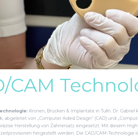
/CAM Technol
echnologie:
Kronen, Brücken & Implantate in Tulln. Dr. Gabriel 
, abgeleitet von „Computer Aided Design“ (CAD) und „Computer
 präzise Herstellung von Zahnersatz eingesetzt. Mit diesem Hig
eitprovisorien hergestellt werden. Die CAD/CAM-Technologie ist