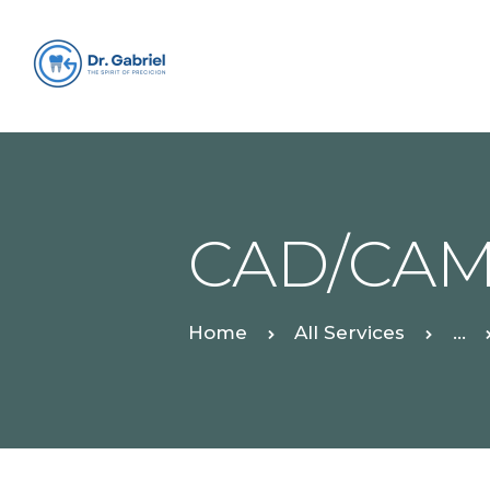
CAD/CAM 
Home
All Services
...